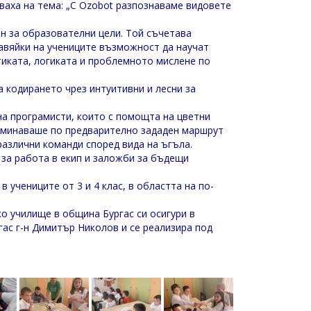
ваха на тема: „С Ozobot разпознаваме видовете
н за образователни цели. Той съчетава
авяйки на учениците възможност да научат
иката, логиката и проблемното мислене по
а кодирането чрез интуитивни и лесни за
на програмисти, които с помощта на цветни
еминаваше по предварително зададен маршрут
различни команди според вида на ъгъла.
 за работа в екип и заложби за бъдещи
 учениците от 3 и 4 клас, в областта на по-
о училище в община Бургас си осигури в
гас г-н Димитър Николов и се реализира под