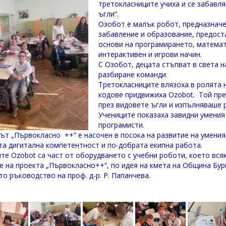
третокласниците учиха и се забавля
ъгли“.
Озобот е малък робот, предназначе
забавление и образование, предост
основи на програмирането, математ
интерактивен и игрови начин.
С Озобот, децата стъпват в света н
разбиране команди.
Третокласниците влязоха в ролята 
кодове придвижиха Ozobot. Той пр
през видовете ъгли и изпълняваше 
Учениците показаха завидни умения
програмисти.
ът „Първокласно ++“ е насочен в посока на развитие на умения в
та дигитална компетентност и по-добрата екипна работа.
те Ozobot са част от оборудването с учебни роботи, което всяк
е на проекта „Първокласно++“, по идея на кмета на Община Бур
то ръководство на проф. д-р. Р. Папанчева.