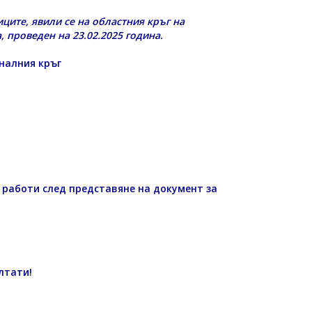
иците, явили се на областния кръг на
 проведен на 23.02.2025 година.
ионалния кръг
 работи след представяне на документ за
лтати!