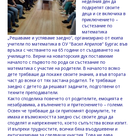
неделния ден да
подкрепят своите
деца и се включиха в
приключението –
състезание по
математика
„Решаваме и успяваме заедно“, организирано от екипа
учители по математика в ОУ “Васил Априлов“ Бургас във
връзка с честването на 65 години от създаването на
училището. Верни на новаторския дух поставихме
началото с първото по рода си състезание по
математика с участие на родители. В началото всяко
дете трябваше да покаже своите знания, а във втората
част до всеки от тях застана родител. Те трябваше
заедно с детето да решават задачите, подготвени от
техните преподаватели.
Както споделиха повечето от родителите, емоцията е
незабравима, а вълнението и притеснението – големи.
Освен че трябваше да си припомнят формулите, те
имаха и възможността заедно със своите деца да
споделят и напрежението, което съпътства всеки изпит.
И въпреки трудностите, всички бяха въодушевени и
ентусиазирани за следващи участия. Това ни дава