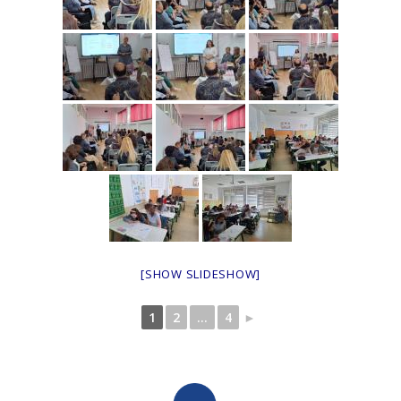
[SHOW SLIDESHOW]
1
2
...
4
►