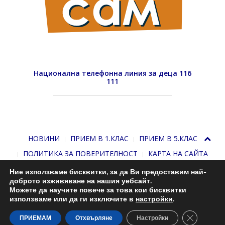
Национална телефонна линия за деца 116
111
НОВИНИ
ПРИЕМ В 1.КЛАС
ПРИЕМ В 5.КЛАС
ПОЛИТИКА ЗА ПОВЕРИТЕЛНОСТ
КАРТА НА САЙТА
Ние използваме бисквитки, за да Ви предоставим най-
доброто изживяване на нашия уебсайт.
Можете да научите повече за това кои бисквитки
използваме или да ги изключите в
настройки
.
Close GDP
С подкрепата на
Николай Комнев
. 2013-2026
ПРИЕМАМ
Отхвърляне
Настройки