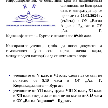
Информираме Ви, че областният кръг на националната
олимпи
ада по Български
език и литература ще се
24.02.2024 г.
проведе на
(събота)
в ОУ „Васил
Априлов“-Бургас и ОУ
„Ал. Г.
09.00 часа.
Коджакафалията“ – Бургас с начален час
Класираните ученици трябва да носят документ за
самоличност (ученическа карта, лична карта,
международен паспорт) и да се явят както следва:
V клас и VI клас
учениците от
следва да се явят не
8.15 часа
в ОУ „Ал. Г.
по-късно от
Коджакафалията“ – Бургас;
VII клас, група VIII-X клас, XI клас
учениците от
и XII клас
8.15 часа
следва да се явят не по-късно от
в ОУ „Васил Априлов“ – Бургас.