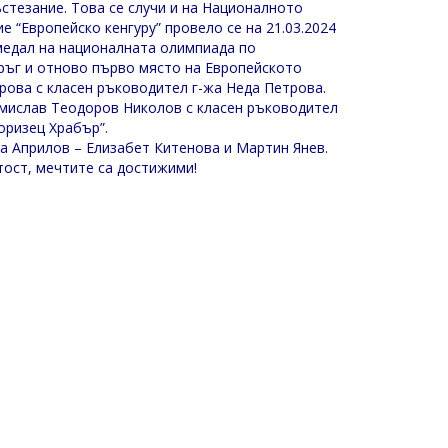
ъстезание. Това се случи и на Националното
 “Европейско кенгуру” провело се на 21.03.2024
 медал на националната олимпиада по
ръг и отново първо място на Европейското
рова с класен ръководител г-жа Неда Петрова.
 Томислав Теодоров Николов с класен ръководител
оризец Храбър”.
на Априлов – Елизабет Китенова и Мартин Янев.
тост, мечтите са достижими!