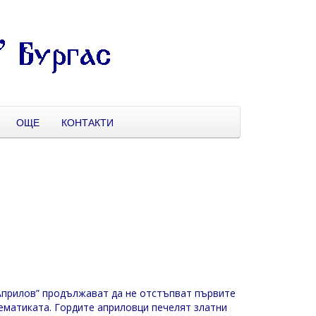
ОЩЕ
КОНТАКТИ
Априлов” продължават да не отстъпват първите
ематиката. Гордите априловци печелят златни