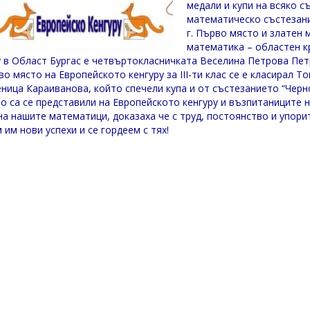
медали и купи на всяко с
математическо състезание
г. Първо място и златен
математика – областен к
у в Област Бургас е четвъртокласничката Веселина Петрова Пет
во място на Европейското кенгуру за III-ти клас се е класирал
еница Караиванова, който спечели купа и от състезанието “Черн
о са се представили на Европейското кенгуру и възпитаниците 
на нашите математици, доказаха че с труд, постоянство и упори
 им нови успехи и се гордеем с тях!