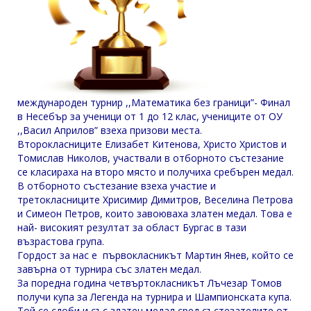
международен турнир ,,Математика без граници”- Финал
в Несебър за ученици от 1 до 12 клас, учениците от ОУ
,,Васил Априлов” взеха призови места.
Второкласниците Елизабет Китенова, Христо Христов и
Томислав Николов, участвали в отборното състезание
се класираха на второ място и получиха сребърен медал.
В отборното състезание взеха участие и
третокласниците Хрисимир Димитров, Веселина Петрова
и Симеон Петров, които завоюваха златен медал. Това е
най- високият резултат за област Бургас в тази
възрастова група.
Гордост за нас е първокласникът Мартин Янев, който се
завърна от турнира със златен медал.
За поредна година четвъртокласникът Лъчезар Томов
получи купа за Легенда на турнира и Шампионската купа.
Той се сдоби и със златен медал сред състезателите от