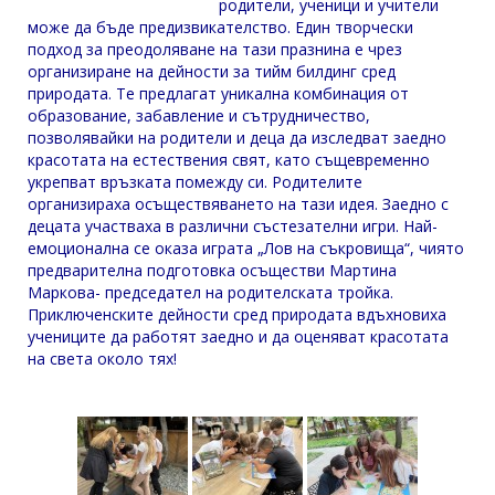
родители, ученици и учители
може да бъде предизвикателство. Един творчески
подход за преодоляване на тази празнина е чрез
организиране на дейности за тийм билдинг сред
природата. Те предлагат уникална комбинация от
образование, забавление и сътрудничество,
позволявайки на родители и деца да изследват заедно
красотата на естествения свят, като същевременно
укрепват връзката помежду си. Родителите
организираха осъществяването на тази идея. Заедно с
децата участваха в различни състезателни игри. Най-
емоционална се оказа играта „Лов на съкровища“, чиято
предварителна подготовка осъществи Мартина
Маркова- председател на родителската тройка.
Приключенските дейности сред природата вдъхновиха
учениците да работят заедно и да оценяват красотата
на света около тях!