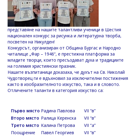
представяне на нашите талантливи ученици в Шестия
национален конкурс за рисунка и литературна творба,
посветен на Никулден!
Конкурсът, организиран от Община Бургас и Народно
читалище „Фар – 1946“, е престижна платформа за
младите творци, които пресъздават духа и традициите
на големия християнски празник.
Нашите възпитаници доказаха, че духът на Св. Николай
Чудотворец ги е вдъхновил за изключителни постижения
както в изобразителното изкуство, така и в словото.
Отличените таланти в категория изкуство са:
Първо място
Радина Павлова
VII “в”
Второ място
Ралица Керенска
VII “в”
Трето място
Калина Петрова
VII “а”
Поощрение
Павел Георгиев
VII “в”