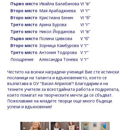
Първо място
Ивайла Балабанова
VI “в”
Второ място
Мая Арабаджиева
VI “г”
Второ място
Кристиана Бенин
VI “б”
Трето място
Арина Бурова
VI “г”
Трето място
Никол Йорданова
VI “в”
Първо място
Полина Цивкова
V “б”
Второ място
Зорница Камбурова
V “г”
Трето място
Антония Тодорова
V “г”
Поощрение
Александра Тонева
V “г”
Честито на всички наградени ученици! Вие сте истински
посланици на таланта и вдъхновението, което се
възпитава в ОУ “Васил Априлов”! Благодарим и на
техните учители за всеотдайната работа и подкрепата,
които помагат на творческите мечти да се сбъдват.
Пожелаваме на младите творци още много бъдещи
успехи и вдъхновение!