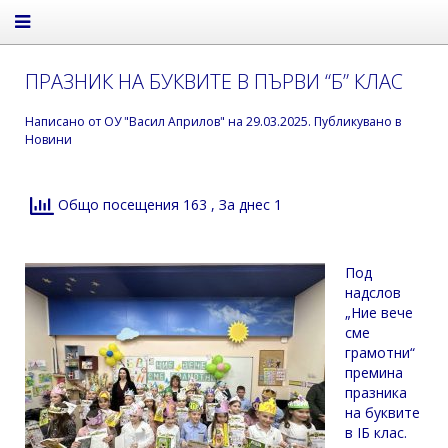
ПРАЗНИК НА БУКВИТЕ В ПЪРВИ “Б” КЛАС
Написано от
ОУ "Васил Априлов"
на
29.03.2025
. Публикувано в
Новини
Общо посещения 163
, За днес 1
Под
надслов
„Ние вече
сме
грамотни“
премина
празника
на буквите
в IБ клас.