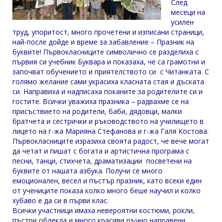
След
месеци на
усилен
труд, упоритост, много прочетени и изписани страници,
най-после дойде и време за забавление – Празник на
буквите! Първокласниците символично се разделиха с
първия си учебник Буквара и показаха, че са грамотни и
започват обучението и приятелството си с Читанката. С
голямо желание сами украсиха класната стая и дъската
си. Направиха и надписаха поканите за родителите си и
гостите. Всички уважиха празника – радвахме се на
присъствието на родители, баби, дядовци, малки
братчета и сестрички и ръководството на училището в
лицето на г-жа Марияна Стефанова и г-жа Галя Костова.
Първокласниците изразиха своята радост, че вече могат
да четат и пишат с богата и артистична програма с
песни, танци, стихчета, драматизации посветени на
буквите от нашата азбука. Получи се много
емоционален, весел и пъстър празник, като всеки един
от учениците показа колко много беше научил и колко
хубаво е да си в първи клас.
Всички участници имаха невероятни костюми, рокли,
пъстри облекла и много красиви ръчно направени