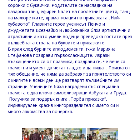
коронки с буквички. Родителите се насладиха на
лазарски танц, ефирен балет на пролетните цветя, танц
на мажоретките, драматизация на приказката „Най-
хубавото”. Главните герои ученикът Пенчо и
джуджетата Всезнайко и Любознайка бяха артистични и
атрактивни и като умели водещи преведоха гостите през
вълшебната страна на буквите и приказките.
В края след бурните аплодисменти, г-жа Марияна
Стефанова поздрави първокласниците. Изрази
възхищението си от празника, поздрави ги, че вече са
грамотни и умеят да четат гладко и да пишат. Поиска от
тях обещание, че няма да забравят за приятелството си
с книгите и всеки ден ще разтварят вълшебните им
страници. Учениците бяха наградени със специална
грамота с два ключа символизиращи Азбуката и Труда.
Получиха за подарък книга „Торба приказки”,
индивидуален красив книгоразделител с името си и
много лакомства за почерпка.