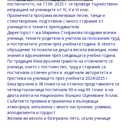
постигнатото, на 17.06. 2025 г. се проведе тържествено
изпращане на учениците от IV, V и VI клас.
Празничната програма включваше песни, танци и
стихотворения, подготвени с много старание от
учениците и техните преподаватели.
Директорът г-жа Марияна Стефанова поздрави всички
ученици, техните родители и учители за положения труд
и постигнатите успехи през учебната година. В своето
обръщение тя пожела на децата весела ваканция, нови
знания и вдъхновение през следващата учебна година.
По традиция бяха връчени грамоти на отличилите се
ученици, които с постоянство, труд и старание са
постигнали отличен успех и издигнали авторитета и
престижа на училището през учебната 2024/2025 г.
Бяха връчени и 38 плакета на отлично представилите се
четвъртокласници постигнали 90 и над 90 точки и на
двата изпита на Национално Външно Оценяване IV клас.
Събитието премина в празнична и вълнуваща
атмосфера, изпълнена с много настроение, усмивки,
аплодисменти и гордост.
Желаем ви весело и безгрижно лято, скъпи ученици!