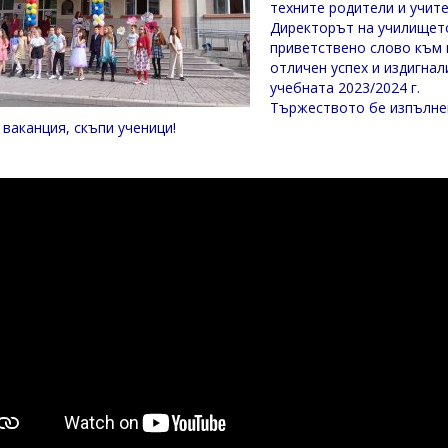
техните родители и учите
Директорът на училищет
приветствено слово към в
отличен успех и издигна
учебната 2023/2024 г.
Тържеството бе изпълнен
 ваканция, скъпи ученици!