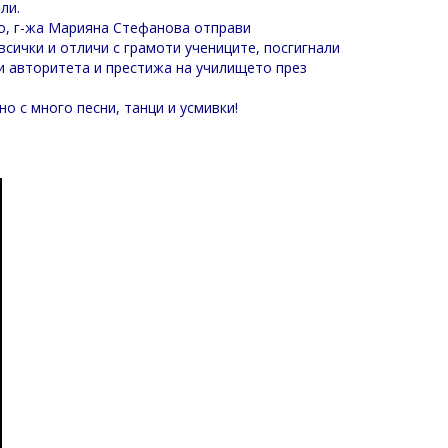
ли.
о, г-жа Марияна Стефанова отправи
сички и отличи с грамоти учениците, посгигнали
ли авторитета и престижа на училището през
о с много песни, танци и усмивки!