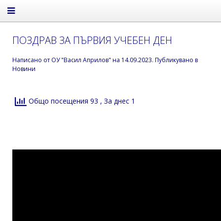
ПОЗДРАВ ЗА ПЪРВИЯ УЧЕБЕН ДЕН
Написано от
ОУ "Васил Априлов"
на
14.09.2023
. Публикувано в
Новини
Общо посещения 93
, За днес 1