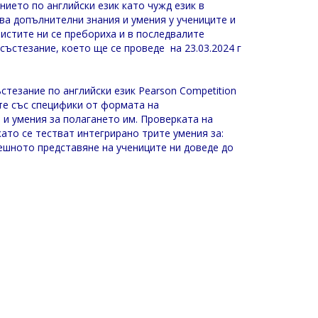
нието по английски език като чужд език в
ва допълнителни знания и умения у учениците и
истите ни се пребориха и в последвалите
ъстезание, което ще се проведе на 23.03.2024 г
тезание по английски език Pearson Competition
ите със специфики от формата на
 и умения за полагането им. Проверката на
ато се тестват интегрирано трите умения за:
пешното представяне на учениците ни доведе до