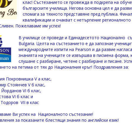
клас! Състезанието се провежда в подкрепа на обуче
българските училища. Негова основна цел е да разви
спомага за тяхното представяне пред публика. Финал
квалификации и очакват с нетърпение регионалното с
 Сливен. Пожелаваме им успех!
В училище се проведе и Единадесетото Национално със
Bulgaria. Целта на състезанието е да запознае учениц
международните изпити на Pearson и да развие нагласа
знанията на учениците се извършва в писмена форма, к
слушане с разбиране, четене с разбиране и писане. Ус
ането на петима от тях до Националния кръг! Поздравления за:
ия Покровнишка V a клас,
ир Стоянчев V б клас,
 Йорданов VI б клас,
това VI б клас и
 Тодоров VII в клас
ваме Ви успех на Националното състезание!
вления за показаните блестящи знания по английски език!