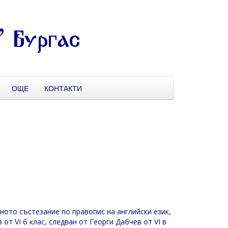
ОЩЕ
КОНТАКТИ
ото състезание по правопис на английски език,
от VI б клас, следван от Георги Дабчев от VI в