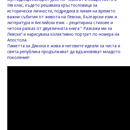
IIIв клас, където решаваха кръстословица за
исторически личности, подредиха в линия на времето
важни събития от живота на Левски, Български език и
литература и Английски език – рецитираха стихове и
четоха разказ от двуезичната книга ” Разкажи ми за
Левски” и нарисуваха колективно портрет по номера на
Апостола.
Паметта за Дякона е жива и неговите идеали за чиста и
свята република продължават да вдъхновяват младото
поколение!