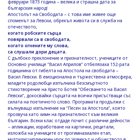
февруари 1873 година – велика и страшна дата за
българския народ!
Апостолът на Свободата – с това име живее още
споменът за Левски, обрекъл живота си в служба на
отечеството,
когато робските сърца
повярвали са в свободата,
когато огнените му слова,
са слушали дори децата.
С дълбоко преклонение и признателност, учениците от
Основно училище ”Васил Априлов” отбелязаха 152-рата
годишнина от гибелта на Апостола на свободата –
Васил Левски. В емоционална и тържествена атмосфера,
младите родолюбци изпълниха безсмъртното
стихотворение на Христо Ботев “Обесването на Васил
Левски”, докосвайки сърцата на всички присъстващи със
силата на поетичното слово. Програмата продължи с
вълнуващо изпълнение на “Песен за Апостола”, която
прозвуча като химн на признателност към великия
българин. Всеки клас отдаде почит с различни дейности
– апликации, изработване на картички, рецитали,
изложба на учениците от прогимназиален етап,
мултидисциплинарен урок по Човекът и обществото в