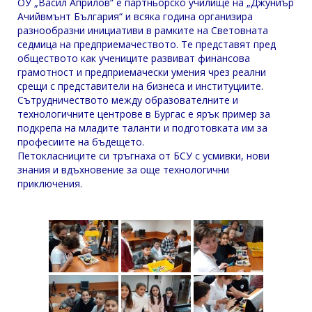
ОУ „Васил Априлов“ е партньорско училище на „Джуниър
Ачийвмънт България“ и всяка година организира
разнообразни инициативи в рамките на Световната
седмица на предприемачеството. Те представят пред
обществото как учениците развиват финансова
грамотност и предприемачески умения чрез реални
срещи с представители на бизнеса и институциите.
Сътрудничеството между образователните и
технологичните центрове в Бургас е ярък пример за
подкрепа на младите таланти и подготовката им за
професиите на бъдещето.
Петокласниците си тръгнаха от БСУ с усмивки, нови
знания и вдъхновение за още технологични
приключения.