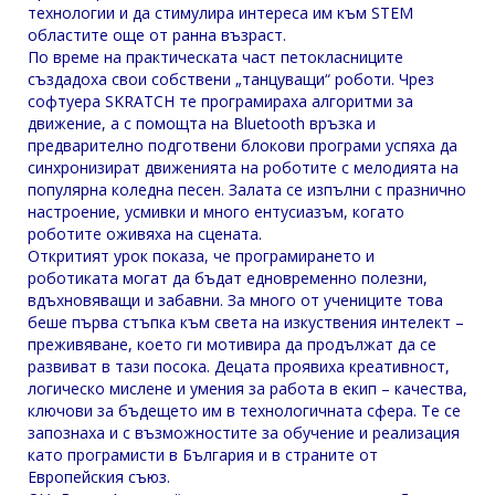
технологии и да стимулира интереса им към STEM
областите още от ранна възраст.
По време на практическата част петокласниците
създадоха свои собствени „танцуващи“ роботи. Чрез
софтуера SKRATCH те програмираха алгоритми за
движение, а с помощта на Bluetooth връзка и
предварително подготвени блокови програми успяха да
синхронизират движенията на роботите с мелодията на
популярна коледна песен. Залата се изпълни с празнично
настроение, усмивки и много ентусиазъм, когато
роботите оживяха на сцената.
Откритият урок показа, че програмирането и
роботиката могат да бъдат едновременно полезни,
вдъхновяващи и забавни. За много от учениците това
беше първа стъпка към света на изкуствения интелект –
преживяване, което ги мотивира да продължат да се
развиват в тази посока. Децата проявиха креативност,
логическо мислене и умения за работа в екип – качества,
ключови за бъдещето им в технологичната сфера. Те се
запознаха и с възможностите за обучение и реализация
като програмисти в България и в страните от
Европейския съюз.