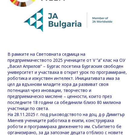
В рамките на Световната седмица на
предприемачеството 2025 учениците от V “а” клас на ОУ
„Васил Априлов“ – Бургас посетиха Бургаския свободен
университет и участваха в открит урок по програмиране,
роботика и изкуствен интелект. Инициативата има за
цел да вдъхнови младите хора да развиват своя
потенциал чрез иновации, творчество и
предприемаческо мислене – ценности, които през
последните 18 години са обединили близо 80 милиона
участници по света.
На 28.11.2025 г. под ръководството на доц. д-р Димитър
Минчев учениците работиха в екипи, конструираха
роботи и програмираха движението им. Събитието бе
организирано, за да запознае децата отблизо с новите