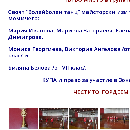
Своят “Волейболен танц” майсторски изи
момичета:
Мария Иванова, Мариела Загорчева, Елен
Димитрова,
Моника Георгиева, Виктория Ангелова /от V
клас/ и
Биляна Белова /от VII клас/.
КУПА и право за участие в Зо
ЧЕСТИТО! ГОРДЕЕМ С