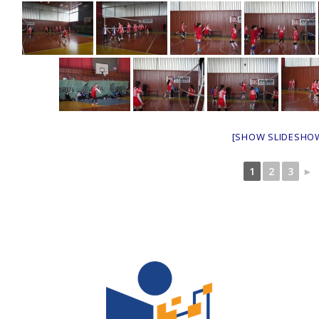
[SHOW SLIDESHO
1
2
3
►