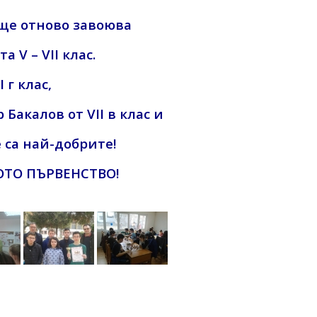
ще отново завоюва
та V – VII клас.
 г клас,
Бакалов от VII в клас и
 са най-добрите!
ОТО ПЪРВЕНСТВО!