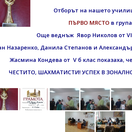
Отборът на нашето учили
ПЪРВО МЯСТО
в група
Още веднъж Явор Николов от VII
н Назаренко, Данила Степанов и Александър 
Жасмина Кондева от V б клас показаха, че
ЧЕСТИТО, ШАХМАТИСТИ! УСПЕХ В ЗОНАЛН