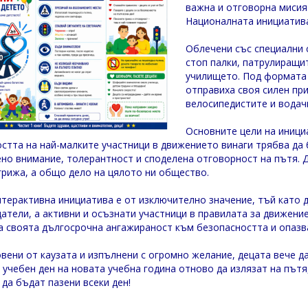
важна и отговорна мисия
Националната инициатив
Облечени със специални 
стоп палки, патрулиращи
училището. Под формата 
отправиха своя силен пр
велосипедистите и водач
Основните цели на иници
остта на най-малките участници в движението винаги трябва да 
но внимание, толерантност и споделена отговорност на пътя. Д
грижа, а общо дело на цялото ни общество.
нтерактивна инициатива е от изключително значение, тъй като 
атели, а активни и осъзнати участници в правилата за движение
а своята дългосрочна ангажираност към безопасността и опазв
вени от каузата и изпълнени с огромно желание, децата вече да
 учебен ден на новата учебна година отново да излязат на пътя,
 да бъдат пазени всеки ден!