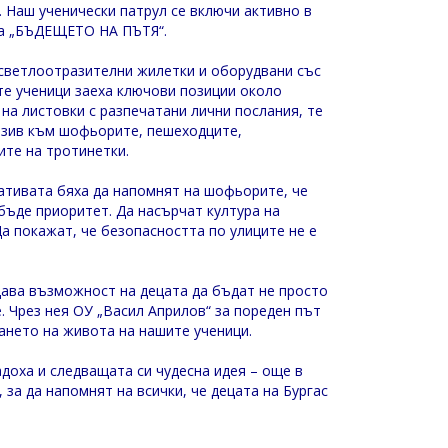
. Наш ученически патрул се включи активно в
а „БЪДЕЩЕТО НА ПЪТЯ“.
светлоотразителни жилетки и оборудвани със
те ученици заеха ключови позиции около
на листовки с разпечатани лични послания, те
изив към шофьорите, пешеходците,
ите на тротинетки.
ативата бяха да напомнят на шофьорите, че
бъде приоритет. Да насърчат култура на
а покажат, че безопасността по улиците не е
дава възможност на децата да бъдат не просто
. Чрез нея ОУ „Васил Априлов“ за пореден път
ането на живота на нашите ученици.
доха и следващата си чудесна идея – още в
 за да напомнят на всички, че децата на Бургас