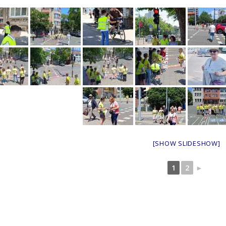
[SHOW SLIDESHOW]
1
2
►