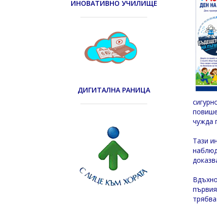
ИНОВАТИВНО УЧИЛИЩЕ
ДИГИТАЛНА РАНИЦА
сигурн
повише
чужда 
Тази и
наблюд
доказв
Вдъхно
първия
трябва