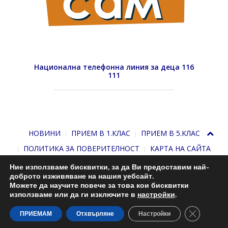
Национална телефонна линия за деца 116
111
НОВИНИ
ПРИЕМ В 1.КЛАС
ПРИЕМ В 5.КЛАС
ПОЛИТИКА ЗА ПОВЕРИТЕЛНОСТ
КАРТА НА САЙТА
Ние използваме бисквитки, за да Ви предоставим най-
доброто изживяване на нашия уебсайт.
Можете да научите повече за това кои бисквитки
използваме или да ги изключите в
настройки
.
Close GDP
С подкрепата на
Николай Комнев
. 2013-2026
ПРИЕМАМ
Отхвърляне
Настройки