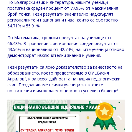
По Български език и литература, нашите ученици
постигнаха среден процент от 77.95% от максималния
брой точки. Тези резултати значително надхвърлят
регионалните и национални нива, които са съответно
54.71% и 55.91%.
По Математика, средният резултат за училището е
66.48%. В сравнение с регионалния среден резултат от
43.56% и националния от 42.74%, нашите ученици отново
демонстрират изключителни знания и умения.
Тези резултати са ясно доказателство за качеството на
образованието, което предоставяме в ОУ „Васил
Априлов“, и за всеотдайността на нашия педагогически
екип. Поздравяваме всички ученици за техните
постижения и им желаем още много успехи в бъдеще!