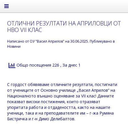
ОТЛИЧНИ РЕЗУЛТАТИ НА АПРИЛОВЦИ ОТ
НВО VII КЛАС
Написано от
ОУ "Васил Априлов"
на
30.06.2025
. Публикувано в
Новини
Общо посещения 226
, За днес 1
С гордост обявяваме отличните резултати, постигнати
от учениците от Основно училище „Васил Априлов“ на
Националното външно оценяване за VII клас! Данните
показват високи постижения, които отразяват
упоритата работа и отдадеността, както на нашите
ученици, така и на преподавателите им – г-жа Румяна
Бистричка и г-н Димо Делибалтов.