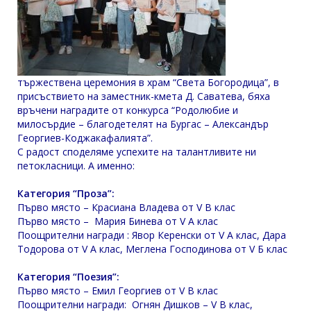
тържествена церемония в храм “Света Богородица”, в
присъствието на заместник-кмета Д. Саватева, бяха
връчени наградите от конкурса “Родолюбие и
милосърдие – благодетелят на Бургас – Александър
Георгиев-Коджакафалията”.
С радост споделяме успехите на талантливите ни
петокласници. А именно:
Категория “Проза”:
Първо място – Красиана Владева от V В клас
Първо място – Мария Бинева от V А клас
Поощрителни награди : Явор Керенски от V A клас, Дара
Тодорова от V А клас, Меглена Господинова от V Б клас
Категория “Поезия”:
Първо място – Емил Георгиев от V В клас
Поощрителни награди: Огнян Дишков – V В клас,