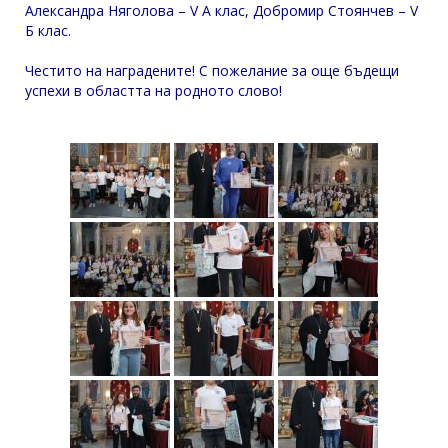
Александра Няголова – V А клас, Добромир Стоянчев – V
Б клас.
Честито на наградените! С пожелание за още бъдещи
успехи в областта на родното слово!