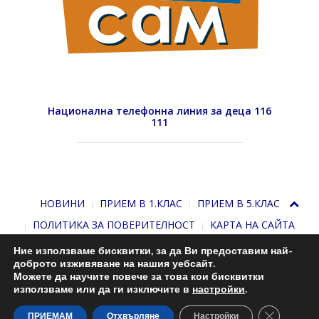
Национална телефонна линия за деца 116
111
НОВИНИ
ПРИЕМ В 1.КЛАС
ПРИЕМ В 5.КЛАС
ПОЛИТИКА ЗА ПОВЕРИТЕЛНОСТ
КАРТА НА САЙТА
Ние използваме бисквитки, за да Ви предоставим най-
доброто изживяване на нашия уебсайт.
Можете да научите повече за това кои бисквитки
използваме или да ги изключите в
настройки
.
Close GDP
С подкрепата на
Николай Комнев
. 2013-2026
ПРИЕМАМ
Отхвърляне
Настройки