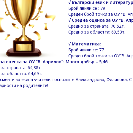
√ Български език и литератур
Брой явили се : 79
Среден брой точки за ОУ “В. Апр
√ Средна оценка за ОУ “В. Ап
Средно за страната: 70,52т.
Средно за областта: 69,53т.
√ Математика:
Брой явили се: 77
Среден брой точки за ОУ”В. Апр
на оценка за ОУ “В. Априлов”: Много добър – 5,46
за страната: 64,38т.
 за областта: 64,69т.
сменти за екипа учители: госпожите Александрова, Филипова, С
арности на родителите!