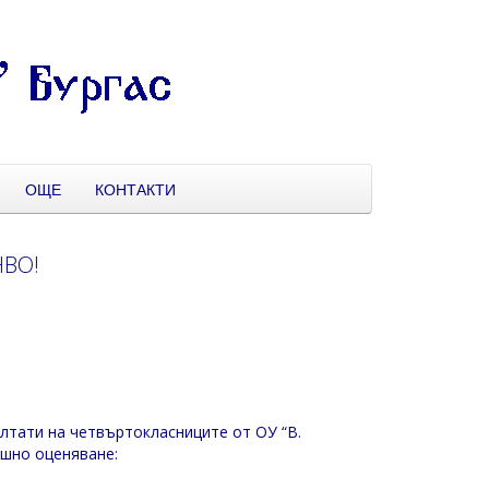
ОЩЕ
КОНТАКТИ
НВО!
лтати на четвъртокласниците от ОУ “В.
шно оценяване: