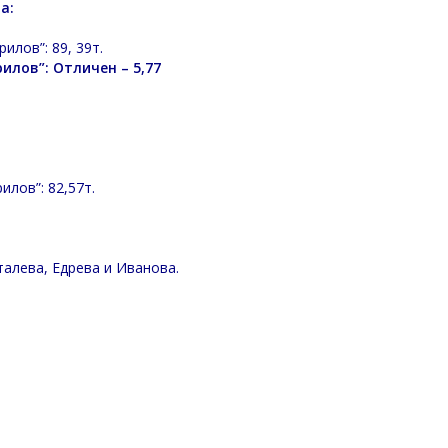
а:
илов”: 89, 39т.
рилов”: Отличен – 5,77
илов”: 82,57т.
талева, Едрева и Иванова.