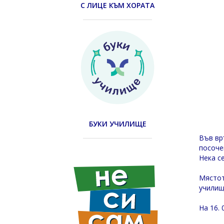
С ЛИЦЕ КЪМ ХОРАТА
БУКИ УЧИЛИЩЕ
Във вр
посоче
Нека с
Мястот
училищ
На 16. 