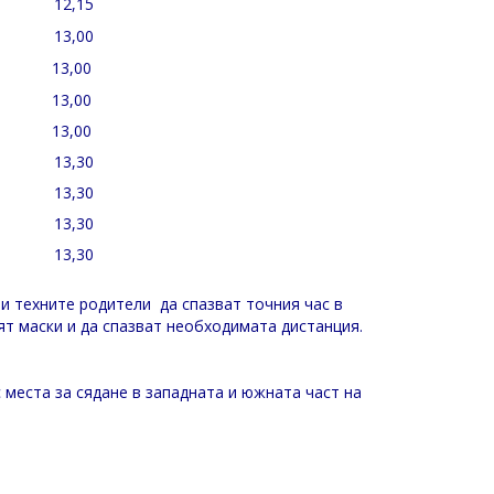
12,15
13,00
13,00
13,00
13,00
13,30
13,30
13,30
13,30
и техните родители да спазват точния час в
ят маски и да спазват необходимата дистанция.
 места за сядане в западната и южната част на