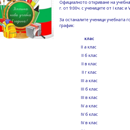
Официалното откриване на учебнат
г. от 9:00ч. с учениците от I клас и 
За останалите ученици учебната г
график:
клас
II а клас
II б клас
II в клас
II г клас
III а клас
III б клас
III в клас
IV а клас
IV б клас
IV в клас