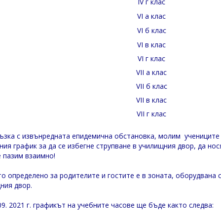
IV г клас
VI а клас
VI б клас
VI в клас
VI г клас
VII а клас
VII б клас
VII в клас
VII г клас
ъзка с извънредната епидемична обстановка, молим учениците 
ния график за да се избегне струпване в училищния двор, да нос
е пазим взаимно!
о определено за родителите и гостите е в зоната, оборудвана с
ния двор.
09. 2021 г. графикът на учебните часове ще бъде както следва: