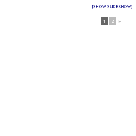
[SHOW SLIDESHOW]
1
2
►