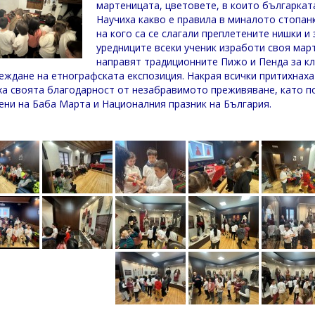
мартеницата, цветовете, в които българкат
Научиха какво е правила в миналото стопанк
на кого са се слагали преплетените нишки и
уредниците всеки ученик изработи своя март
направят традиционните Пижо и Пенда за к
леждане на етнографската експозиция. Накрая всички притихнаха
ха своята благодарност от незабравимото преживяване, като п
ени на Баба Марта и Националния празник на България.