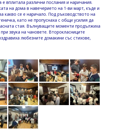
а е вплитала различни послания и наричания.
ата на дома в навечерието на 1-ви март, къде и
 за какво се е наричало. Под ръководството на
еничка, като не пропуснаха с общи усилия да
ласната стая. Вълнуващите моменти продължиха
 при звука на чановете. Второкласниците
оздравиха любезните домакини със стихове,