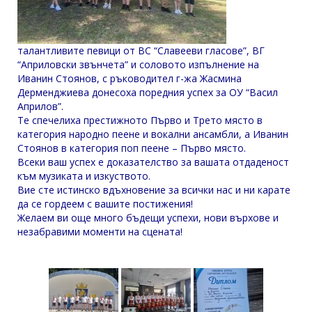
талантливите певици от ВС “Славееви гласове”, ВГ
“Априловски звънчета” и соловото изпълнение на
Иванин Стоянов, с ръководител г-жа Жасмина
Дерменджиева донесоха поредния успех за ОУ “Васил
Априлов”.
Те спечелиха престижното Първо и Трето място в
категория народно пеене и вокални ансамбли, а Иванин
Стоянов в категория поп пеене – Първо място.
Всеки ваш успех е доказателство за вашата отдаденост
към музиката и изкуството.
Вие сте истинско вдъхновение за всички нас и ни карате
да се гордеем с вашите постижения!
Желаем ви още много бъдещи успехи, нови върхове и
незабравими моменти на сцената!