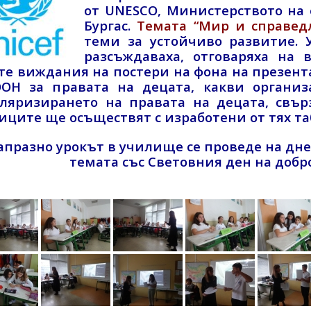
от UNESCO, Министерството на 
Бургас.
Темата “Мир и справед
теми за устойчиво развитие. 
разсъждаваха, отговаряха на 
те виждания на постери на фона на презент
ОН за правата на децата, какви организ
ляризирането на правата на децата, свър
иците ще осъществят с изработени от тях та
апразно урокът в училище се проведе на дн
темата със Световния ден на добр