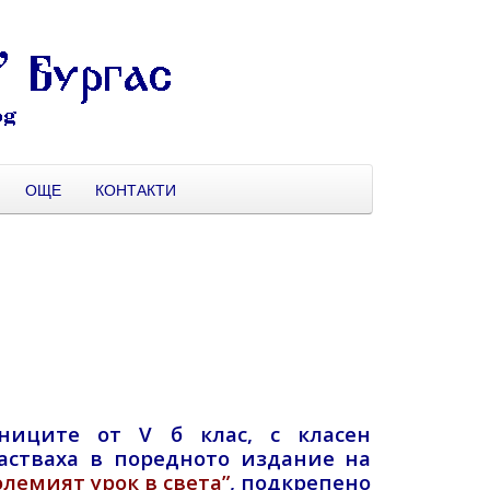
ОЩЕ
КОНТАКТИ
ениците от V б клас, с класен
астваха в поредното издание на
олемият урок в света”
, подкрепено