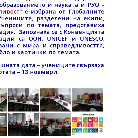
образованието и науката и РУО –
ливост”
е избрана от Глобалните
Учениците, разделени на екипи,
въпроси по темата, представиха
ация. Запознаха се с Конвенцията
ации са ООН, UNICEF и UNESCO.
зани с мира и справедливостта,
бло и картички по темата.
ешната дата – учениците свързаха
отата – 13 ноември.