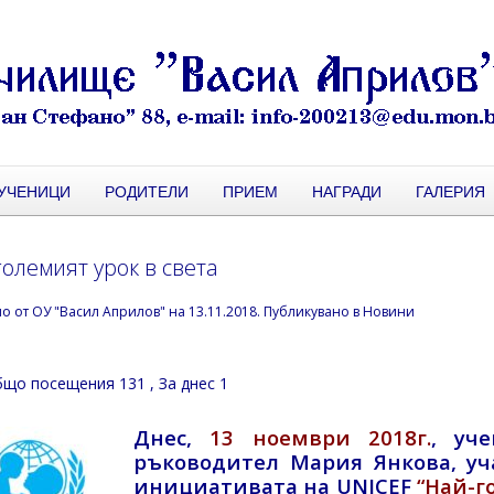
УЧЕНИЦИ
РОДИТЕЛИ
ПРИЕМ
НАГРАДИ
ГАЛЕРИЯ
олемият урок в света
но от
ОУ "Васил Априлов"
на
13.11.2018
. Публикувано в
Новини
що посещения 131
, За днес 1
Днес,
13 ноември 2018г.
, уч
ръководител Мария Янкова, уч
инициативата на UNICEF
“Най-г