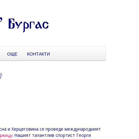
ОЩЕ
КОНТАКТИ
!
осна и Херцеговина се проведе международният
-джицу
. Нашият талантлив спортист Георги