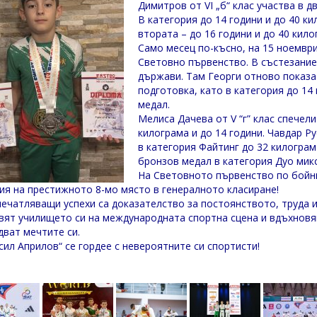
Димитров от VI „б“ клас участва в д
В категория до 14 години и до 40 к
втората – до 16 години и до 40 кил
Само месец по-късно, на 15 ноември
Световно първенство. В състезание
държави. Там Георги отново показа 
подготовка, като в категория до 14
медал.
Мелиса Дачева от V “г” клас спечел
килограма и до 14 години. Чавдар Ру
в категория Файтинг до 32 килограм
бронзов медал в категория Дуо микс
На Световното първенство по бойн
ия на престижното 8-мо място в генералното класиране!
печатляващи успехи са доказателство за постоянството, труда и
вят училището си на международната спортна сцена и вдъхновяв
дват мечтите си.
сил Априлов“ се гордее с невероятните си спортисти!