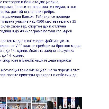
ве категории в бойната дисциплина.
илограма, Георги завоюва златен медал, а във
ограма, достойно спечели сребро.
, в далечния Банкок, Тайланд, се проведе
то взеха участие над 4500 състезатели от 35
силен характер, спортен дух и отлична
 години и до 40 килограма получи сребърен
и златен медал в категория файтинг до 40
синов от V “г” клас се пребори за бронзов медал
а и до 14 години. Двамата заедно заслужиха
 до 14 години.
и спортове в Банкок нашите деца върнаха
 мотивацията на учениците. Те за пореден път
ат своите приятели да вярват в себе си и да