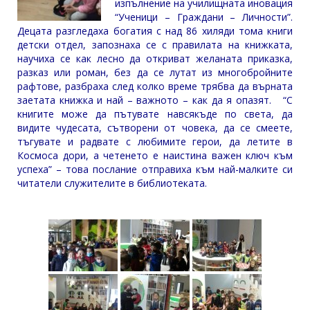
изпълнение на училищната иновация
“Ученици – Граждани – Личности”.
Децата разгледаха богатия с над 86 хиляди тома книги
детски отдел, запознаха се с правилата на книжката,
научиха се как лесно да откриват желаната приказка,
разказ или роман, без да се лутат из многобройните
рафтове, разбраха след колко време трябва да върната
заетата книжка и най – важното – как да я опазят. “С
книгите може да пътувате навсякъде по света, да
видите чудесата, сътворени от човека, да се смеете,
тъгувате и радвате с любимите герои, да летите в
Космоса дори, а четенето е наистина важен ключ към
успеха” – това послание отправиха към най-малките си
читатели служителите в библиотеката.