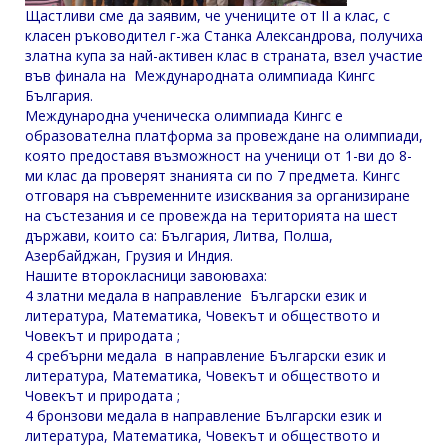
Щастливи сме да заявим, че учениците от II а клас, с
класен ръководител г-жа Станка Александрова, получиха
златна купа за най-активен клас в страната, взел участие
във финала на Международната олимпиада Кингс
България.
Международна ученическа олимпиада Кингс е
образователна платформа за провеждане на олимпиади,
която предоставя възможност на ученици от 1-ви до 8-
ми клас да проверят знанията си по 7 предмета. Кингс
отговаря на съвременните изисквания за организиране
на състезания и се провежда на територията на шест
държави, които са: България, Литва, Полша,
Азербайджан, Грузия и Индия.
Нашите второкласници завоюваха:
4 златни медала в направление Български език и
литература, Математика, Човекът и обществото и
Човекът и природата ;
4 сребърни медала в направление Български език и
литература, Математика, Човекът и обществото и
Човекът и природата ;
4 бронзови медала в направление Български език и
литература, Математика, Човекът и обществото и