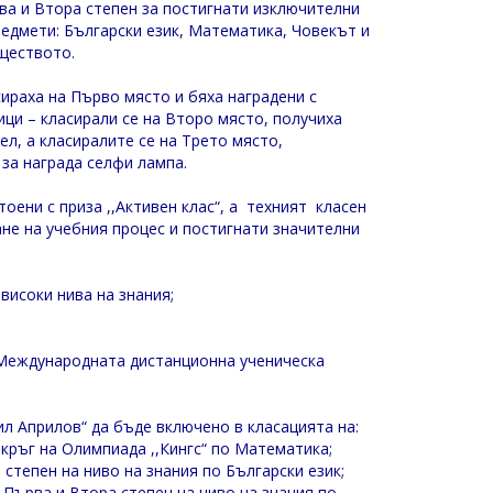
ва и Втора степен за постигнати изключителни
редмети: Български език, Математика, Човекът и
ществото.
ираха на Първо място и бяха наградени с
ици – класирали се на Второ място, получиха
ел, а класиралите се на Трето място,
за награда селфи лампа.
оени с приза ,,Активен клас“, а техният класен
не на учебния процес и постигнати значителни
високи нива на знания;
в Международната дистанционна ученическа
ил Априлов“ да бъде включено в класацията на:
 кръг на Олимпиада ,,Кингс“ по Математика;
степен на ниво на знания по Български език;
 Първа и Втора степен на ниво на знания по