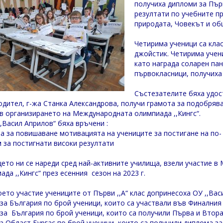
получиха дипломи за Пър
резултати по учебните п
природата, Човекът и об
Четирима ученици са клас
джойстик. Четирима учен
като награда соларен пан
първокласници, получиха 
Състезателите бяха удост
дител, г-жа Станка Александрова, получи грамота за подобрява
 в организирането на Международната олимпиада ,,Кингс“.
,,Васил Априлов“ бяха връчени :
а за повишаване мотивацията на учениците за постигане на по- 
 за постигнати високи резултати
ето ни се нареди сред най-активните училища, взели участие 
ада ,,Кингс“ през есенния сезон на 2023 г.
оето участие учениците от Първи ,,А“ клас допринесоха ОУ ,,Вас
 за България по брой ученици, които са участвали във Финалния
 за България по брой ученици, които са получили Първа и Втора 
за Област Бургас по брой ученици, които са получили диплома за