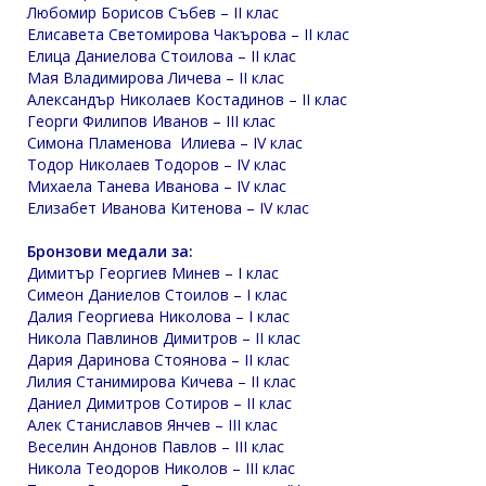
Любомир Борисов Събев – II клас
Елисавета Светомирова Чакърова – II клас
Елица Даниелова Стоилова – II клас
Мая Владимирова Личева – II клас
Александър Николаев Костадинов – II клас
Георги Филипов Иванов – III клас
Симона Пламенова Илиева – IV клас
Тодор Николаев Тодоров – IV клас
Михаела Танева Иванова – IV клас
Елизабет Иванова Китенова – IV клас
Бронзови медали за:
Димитър Георгиев Минев – I клас
Симеон Даниелов Стоилов – I клас
Далия Георгиева Николова – I клас
Никола Павлинов Димитров – II клас
Дария Даринова Стоянова – II клас
Лилия Станимирова Кичева – II клас
Даниел Димитров Сотиров – II клас
Алек Станиславов Янчев – III клас
Веселин Андонов Павлов – III клас
Никола Теодоров Николов – III клас