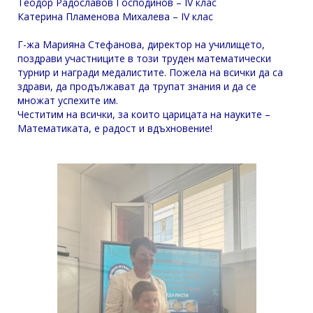
Теодор Радославов Господинов – IV клас
Катерина Пламенова Михалева – IV клас
Г-жа Марияна Стефанова, директор на училището,
поздрави участниците в този труден математически
турнир и награди медалистите. Пожела на всички да са
здрави, да продължават да трупат знания и да се
множат успехите им.
Честитим на всички, за които царицата на науките –
Mатематиката, е радост и вдъхновение!