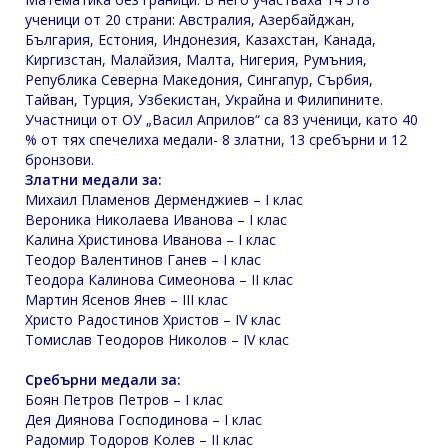
ученици от 20 страни: Австралия, Азербайджан,
България, Естония, Индонезия, Казахстан, Канада,
Киргизстан, Малайзия, Малта, Нигерия, Румъния,
Република Северна Македония, Сингапур, Сърбия,
Тайван, Турция, Узбекистан, Украйна и Филипините.
Участници от ОУ „Васил Априлов“ са 83 ученици, като 40
% от тях спечелиха медали- 8 златни, 13 сребърни и 12
бронзови.
Златни медали за:
Михаил Пламенов Дерменджиев – I клас
Вероника Николаева Иванова – I клас
Калина Христинова Иванова – I клас
Теодор Валентинов Ганев – I клас
Теодора Калинова Симеонова – II клас
Мартин Ясенов Янев – III клас
Христо Радостинов Христов – IV клас
Томислав Теодоров Николов – IV клас
Сребърни медали за:
Боян Петров Петров – I клас
Дея Диянова Господинова – I клас
Радомир Тодоров Колев – II клас