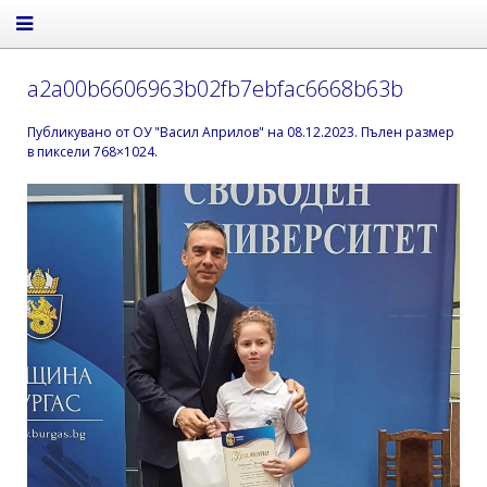
a2a00b6606963b02fb7ebfac6668b63b
Публикувано от
ОУ "Васил Априлов"
на
08.12.2023
. Пълен размер
в пиксели
768×1024
.