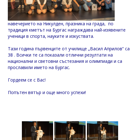
навечерието на Никулден, празника на града, по
традиция кметът на Бургас награждава най-изявените
ученици в спорта, науките и изкуствата.
Тази година първенците от училище „Васил Априлов“ са
38 . Всички те са показали отлични резултати на
национални и световни състезания и олимпиади и са
прославили името на Бургас.
Гордеем се с Вас!
Попътен вятър и още много успехи!