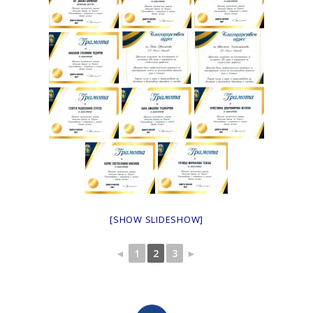
[SHOW SLIDESHOW]
◄
1
2
3
►