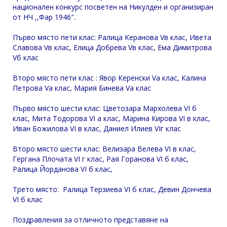
национален конкурс посветен на Никулден и организиран
от НЧ ,,Фар 1946″.
Първо място пети клас: Ралица Керанова Vв клас, Ивета
Славова Vв клас, Елица Добрева Vв клас, Ема Димитрова
Vб клас
Второ място пети клас : Явор Керенски Va клас, Калина
Петрова Va клас, Мария Бинева Va клас
Първо място шести клас: Цветозара Мархолева VI б
клас, Мита Тодорова VI а клас, Марина Кирова VI в клас,
Иван Божилова VI в клас, Даниел Илиев VIг клас
Второ място шести клас: Велизара Велева VI в клас,
Гергана Плочата VI г клас, Рая Горанова VI б клас,
Ралица Йорданова VI б клас,
Трето място: Ралица Терзиева VI б клас, Девин Дончева
VI б клас
Поздравления за отличното представяне на