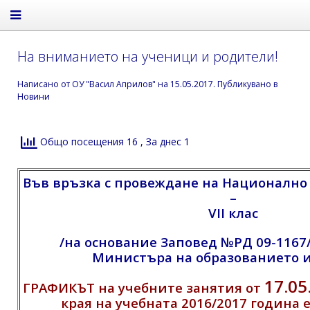
На вниманието на ученици и родители!
Написано от
ОУ "Васил Априлов"
на
15.05.2017
. Публикувано в
Новини
Общо посещения 16
, За днес 1
В
ъв в
ръзка с провеждане на Националн
–
VII клас
/на основание Заповед №РД 09-1167/1
Министъра на образованието и
17.05
ГРАФИКЪТ на учебните занятия от
края на учебната 2016/2017 година е