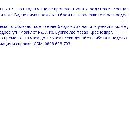
09. 2019 г. от 18,00 ч. ще се проведе първата родителска среща з
яваме Ви, че няма промяна в броя на паралелките и разпределе
еското облекло, което е необходимо за вашите ученици може д
дрес: ул. “Ивайло” №37, гр. Бургас /до пазар Краснодар/.
о време: от 10 часа до 17 часа всеки ден /без събота и неделя/.
ация и справки: GSM: 0898 698 703.