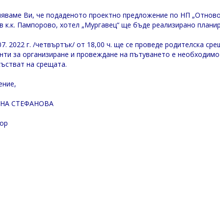
яваме Ви, че подаденото проектно предложение по НП „Отново за
. в к.к. Пампорово, хотел „Мургавец“ ще бъде реализирано план
 07. 2022 г. /четвъртък/ от 18,00 ч. ще се проведе родителска с
нти за организиране и провеждане на пътуването е необходимо
състват на срещата.
ение,
НА СТЕФАНОВА
ор