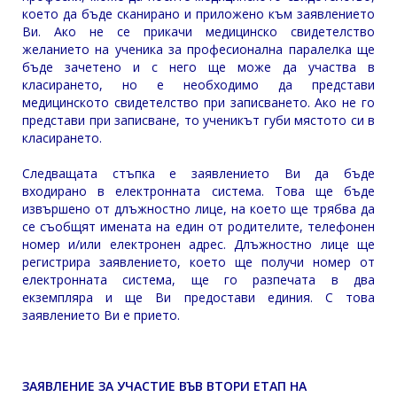
което да бъде сканирано и приложено към заявлението
Ви. Ако не се прикачи медицинско свидетелство
желанието на ученика за професионална паралелка ще
бъде зачетено и с него ще може да участва в
класирането, но е необходимо да представи
медицинското свидетелство при записването. Ако не го
представи при записване, то ученикът губи мястото си в
класирането.
Следващата стъпка е заявлението Ви да бъде
входирано в електронната система. Това ще бъде
извършено от длъжностно лице, на което ще трябва да
се съобщят имената на един от родителите, телефонен
номер и/или електронен адрес. Длъжностно лице ще
регистрира заявлението, което ще получи номер от
електронната система, ще го разпечата в два
екземпляра и ще Ви предостави единия. С това
заявлението Ви е прието.
ЗАЯВЛЕНИЕ ЗА УЧАСТИЕ ВЪВ ВТОРИ ЕТАП НА