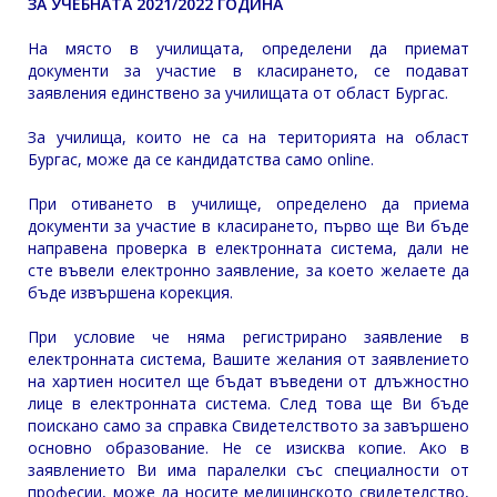
ЗА УЧЕБНАТА 2021/2022 ГОДИНА
На място в училищата, определени да приемат
документи за участие в класирането, се подават
заявления единствено за училищата от област Бургас.
За училища, които не са на територията на област
Бургас, може да се кандидатства само online.
При отиването в училище, определено да приема
документи за участие в класирането, първо ще Ви бъде
направена проверка в електронната система, дали не
сте въвели електронно заявление, за което желаете да
бъде извършена корекция.
При условие че няма регистрирано заявление в
електронната система, Вашите желания от заявлението
на хартиен носител ще бъдат въведени от длъжностно
лице в електронната система. След това ще Ви бъде
поискано само за справка Свидетелството за завършено
основно образование. Не се изисква копие. Ако в
заявлението Ви има паралелки със специалности от
професии, може да носите медицинското свидетелство,