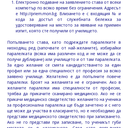
Електронно подаване на заявлението става от всеки
компютър по всяко време без ограничения. Адресът
е
http://priem.mon.bg
. Влизането е с входящия № и
кода за достъп от служебната бележка за
удостоверяване на мястото за явяване на приемен
изпит, която сте получили от училището.
Попълването става, като подреждате паралелките в
низходящ ред (започвате от най-желаните), избирайки
паралелката (всяка има различен код и не може да се
получи дублиране) или училището и от там паралелката.
За едно желание се смята кандидатстването за един
профил или за една специалност от професия за всяко
заявено училище. Желателно е да попълните повече
паралелки. Броят на желанията не е ограничен. Ако в
желаните паралелки има специалности от професии,
трябва да прикачите сканирано медицинско. Ако не се
прикачи медицинско свидетелство желанието на ученика
за професионална паралелка ще бъде зачетено и с него
ще може да участва в класирането, но е необходимо да
представи медицинското свидетелство при записването.
Ако не го представи при записване, то ученикът губи
мястото си в класирането. След като попълните