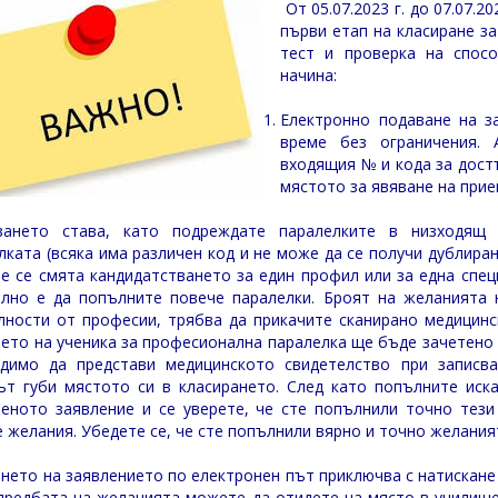
От 05.07.2023 г. до 07.07.2
първи етап на класиране за
тест и проверка на спос
начина:
Електронно подаване на з
време без ограничения.
входящия № и кода за дост
мястото за явяване на прие
ването става, като подреждате паралелките в низходящ р
лката (всяка има различен код и не може да се получи дублиран
е се смята кандидатстването за един профил или за една спец
лно е да попълните повече паралелки. Броят на желанията 
лности от професии, трябва да прикачите сканирано медицинс
ето на ученика за професионална паралелка ще бъде зачетено и
димо да представи медицинското свидетелство при записва
ът губи мястото си в класирането. След като попълните иск
еното заявление и се уверете, че сте попълнили точно тези 
 желания. Убедете се, че сте попълнили вярно и точно желаният
нето на заявлението по електронен път приключва с натискане 
дредбата на желанията можете да отидете на място в училище