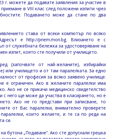
023 г. можете да подавате заявления за участие в
 приемане в VIII клас след положени изпити чрез
обностите. Подаването може да стане по два
аявлението става от всеки компютър по всяко
 Адресът е
http://priem.mon.bg
. Влизането е с
ъп от служебната бележка за удостоверяване на
мен изпит, която сте получили от училището.
ед (започвате от най-желаните), избирайки
е) или училището и от там паралелката. За едно
иалност от професия за всяко заявено училище.
не е ограничен. Ако в желаните паралелки има
ко. Ако не се прикачи медицинско свидетелство
 с него ще може да участва в класирането, но е
нето. Ако не го представи при записване, то
аните от Вас паралелки, внимателно проверете
паралелки, които желаете, и те са по реда на
а си.
на бутона „Подаване“. Ако сте допуснали грешка
-гнездо, където да подадете своето коригирано