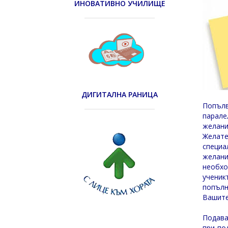
ИНОВАТИВНО УЧИЛИЩЕ
ДИГИТАЛНА РАНИЦА
Попъл
парале
желани
Желате
специа
желани
необхо
ученик
попълн
Вашите
Подава
при по