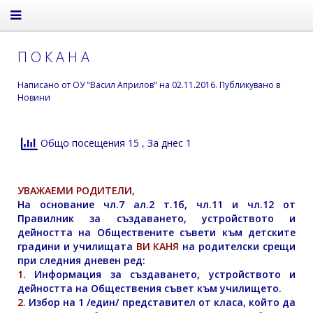
П О К А Н А
Написано от
ОУ "Васил Априлов"
на
02.11.2016
. Публикувано в
Новини
Общо посещения 15
, За днес 1
УВАЖАЕМИ РОДИТЕЛИ,
На основание чл.7 ал.2 т.1б, чл.11 и чл.12 от
Правилник за създаването, устройството и
дейността на Обществените съвети към детските
градини и училищата
ВИ КАНЯ
на родителски срещи
при следния дневен ред:
1.
Информация за създаването, устройството и
дейността на Обществения съвет към училището.
2.
Избор на 1 /един/ представител от класа, който да