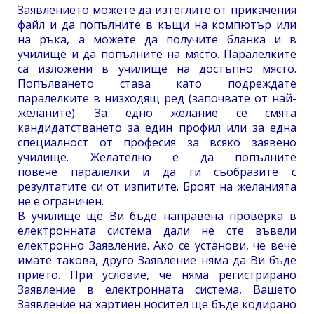
Заявлението можете да изтеглите от прикачения
файл и да попълните в къщи на компютър или
на ръка, а можете да получите бланка и в
училище и да попълните на място. Паралелките
са изложени в училище на достъпно място.
Попълването става като подреждате
паралелките в низходящ ред (започвате от най-
желаните). За едно желание се смята
кандидатстването за един профил или за една
специалност от професия за всяко заявено
училище. Желателно е да попълните
повече паралелки и да ги съобразите с
резултатите си от изпитите. Броят на желанията
не е ограничен.
В училище ще Ви бъде направена проверка в
електронната система дали не сте въвели
електронно Заявление. Ако се установи, че вече
имате такова, друго Заявление няма да Ви бъде
прието. При условие, че няма регистрирано
Заявление в електронната система, Вашето
Заявление на хартиен носител ще бъде кодирано