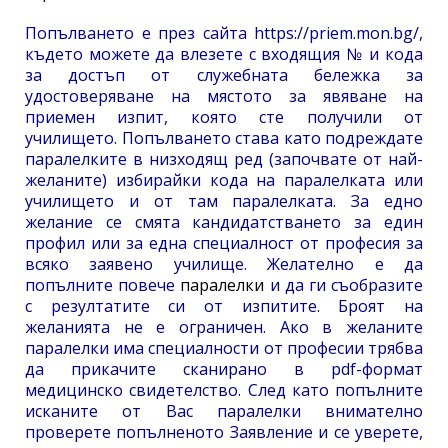
Попълването е през сайта https://priem.mon.bg/,
където можете да влезете с входящия № и кода
за достъп от служебната бележка за
удостоверяване на мястото за явяване на
приемен изпит, която сте получили от
училището. Попълването става като подреждате
паралелките в низходящ ред (започвате от най-
желаните) избирайки кода на паралелката или
училището и от там паралелката. За едно
желание се смята кандидатстването за един
профил или за една специалност от професия за
всяко заявено училище. Желателно е да
попълните повече
паралелки
и да ги съобразите
с резултатите си от изпитите. Броят на
желанията не е ограничен. Ако в желаните
паралелки има специалности от професии трябва
да прикачите сканирано в pdf-формат
медицинско свидетелство. След като попълните
исканите от Вас паралелки внимателно
проверете попълненото Заявление и се уверете,