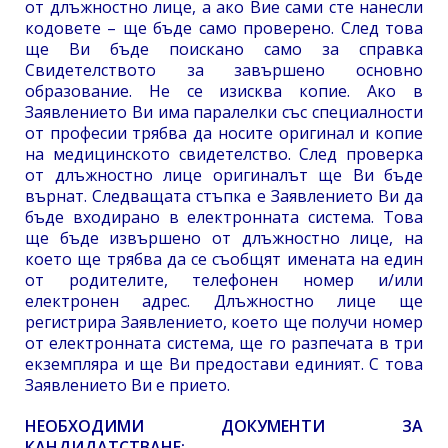
от длъжностно лице, а ако Вие сами сте нанесли
кодовете – ще бъде само проверено. След това
ще Ви бъде поискано само за справка
Свидетелството за завършено основно
образование. Не се изисква копие. Ако в
Заявлението Ви има паралелки със специалности
от професии трябва да носите оригинал и копие
на медицинското свидетелство. След проверка
от длъжностно лице оригиналът ще Ви бъде
върнат. Следващата стъпка е Заявлението Ви да
бъде входирано в електронната система. Това
ще бъде извършено от длъжностно лице, на
което ще трябва да се съобщят имената на един
от родителите, телефонен номер и/или
електронен адрес. Длъжностно лице ще
регистрира Заявлението, което ще получи номер
от електронната система, ще го разпечата в три
екземпляра и ще Ви предостави единият. С това
Заявлението Ви е прието.
НЕОБХОДИМИ ДОКУМЕНТИ ЗА
КАНДИДАТСТВАНЕ: