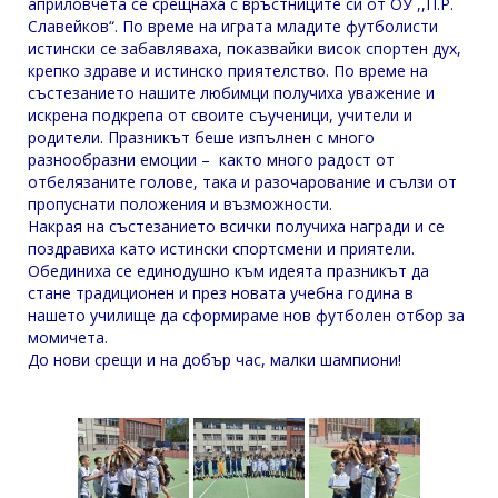
априловчета се срещнаха с връстниците си от ОУ ,,П.Р.
Славейков“. По време на играта младите футболисти
истински се забавляваха, показвайки висок спортен дух,
крепко здраве и истинско приятелство. По време на
състезанието нашите любимци получиха уважение и
искренa подкрепа от своите съученици, учители и
родители. Празникът беше изпълнен с много
разнообразни емоции – както много радост от
отбелязаните голове, така и разочарование и сълзи от
пропуснати положения и възможности.
Накрая на състезанието всички получиха награди и се
поздравиха като истински спортсмени и приятели.
Oбединиха се единодушно към идеята празникът да
стане традиционен и през новата учебна година в
нашето училище да сформираме нов футболен отбор за
момичета.
До нови срещи и на добър час, малки шампиони!