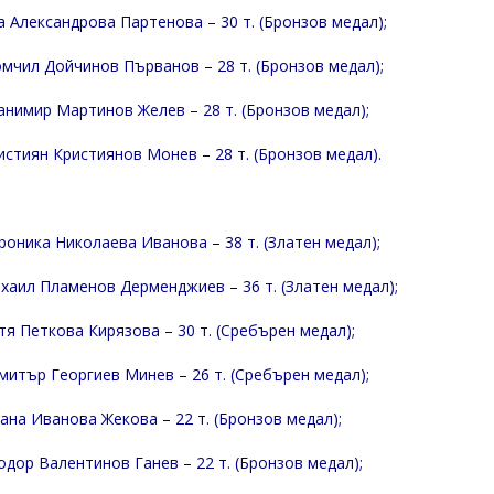
а Александрова Партенова – 30 т. (Бронзов медал);
мчил Дойчинов Първанов – 28 т. (Бронзов медал);
анимир Мартинов Желев – 28 т. (Бронзов медал);
истиян Кристиянов Монев – 28 т. (Бронзов медал).
роника Николаева Иванова – 38 т. (Златен медал);
хаил Пламенов Дерменджиев – 36 т. (Златен медал);
тя Петкова Кирязова – 30 т. (Сребърен медал);
митър Георгиев Минев – 26 т. (Сребърен медал);
ана Иванова Жекова – 22 т. (Бронзов медал);
одор Валентинов Ганев – 22 т. (Бронзов медал);