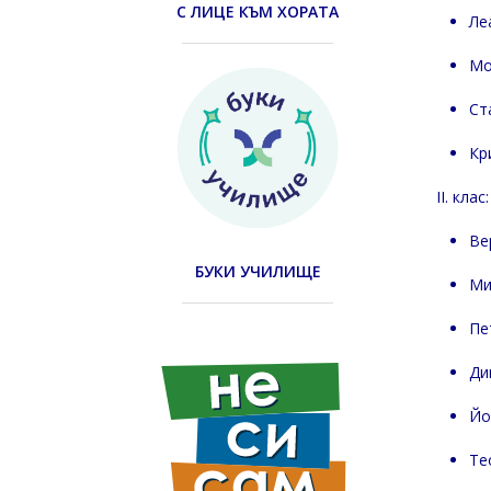
С ЛИЦЕ КЪМ ХОРАТА
Ле
Мо
Ст
Кр
II. клас:
Ве
БУКИ УЧИЛИЩЕ
Ми
Пе
Ди
Йо
Те