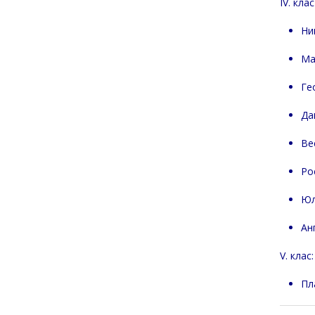
IV. клас
Ни
Ма
Ге
Да
Ве
Ро
Юл
Ан
V. клас:
Пл