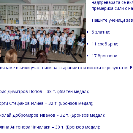
надпреварата се вк
премериха сили с н
Нашите ученици за
5 златни;
11 сребърни;
17 бронзови.
вяваме всички участници за старанието и високите резултати! Е
рис Димитров Попов – 38 т. (Златен медал);
орги Стефанов Илиев – 32 т. (Бронзов медал);
колай Добромиров Иванов – 32 т. (Бронзов медал);
лина Антонова Чичилаки – 30 т. (Бронзов медал);