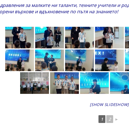
дравления за малките ни таланти, техните учители и р
орени върхове и вдъхновение по пътя на знанието!
[SHOW SLIDESHOW]
1
2
►