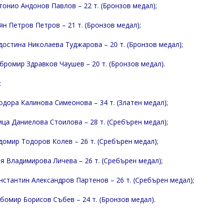
тонио Андонов Павлов – 22 т. (Бронзов медал);
ян Петров Петров – 21 т. (Бронзов медал);
достина Николаева Туджарова – 20 т. (Бронзов медал);
бромир Здравков Чаушев – 20 т. (Бронзов медал).
:
одора Калинова Симеонова – 34 т. (Златен медал);
ица Даниелова Стоилова – 28 т. (Сребърен медал);
домир Тодоров Колев – 26 т. (Сребърен медал);
я Владимирова Личева – 26 т. (Сребърен медал);
нстантин Александров Партенов – 26 т. (Сребърен медал);
бомир Борисов Събев – 24 т. (Бронзов медал).