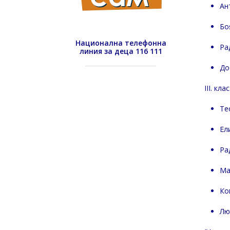
Ан
Бо
Национална телефонна
Ра
линия за деца 116 111
До
III. клас
Те
Ел
Ра
Ма
Ко
Лю