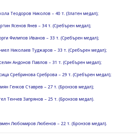
кола Теодоров Николов – 40 т. (Златен медал);
ртин Ясенов Янев – 34 т. (Сребърен медал);
орги Филипов Иванов – 33 т. (Сребърен медал);
ниел Николаев Туджаров – 33 т. (Сребърен медал);
селин Андонов Павлов – 31 т. (Сребърен медал);
сица Сребринова Среброва – 29 т. (Сребърен медал);
иян Генков Ставрев – 27 т. (Бронзов медал);
гел Тенчев Запрянов – 25 т. (Бронзов медал).
амен Любомиров Любенов – 22 т. (Бронзов медал).