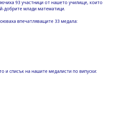
лючиха 93 участници от нашето училище, които
ай-добрите млади математици.
воюваха впечатляващите 33 медала:
то и списък на нашите медалисти по випуски: