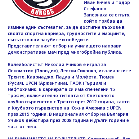
Иван Енчев и Тодор
Стефанов.
Запознаха се с пътя,
който трябва да
измине един състезател, за да достигне върхове в
своята спортна кариера, трудностите и емоциите,
съпътстващи загубите и победите.
Представителният отбор на училището направи
демонстративен мач пред многобройна публика.
Волейболистът Николай Учиков е играл за
Локомотив (Пловдив), Левски Сиконко, италианските
Тренто, Кавриаджо, Падуа и Молфета, Тюмен
(Русия), UPCN (Аржентина), ПАОК (Гърция) и
Нефтохимик. В кариерата си има спечелени 15
трофея, включително титлата от Световното
клубно първенство с Тренто през 2012 година, както
и Клубното първенство на Южна Америка с UPCN
през 2015 година. В националния отбор на България
Учиков дебютира през 2008 година и дълги години е
част от него.
НА ВНИМАНИЕТО НА РОДИТЕЛИТЕ: Спортен клуб „Дея