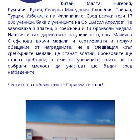
Китай, Малта, Нигерия,
Румъния, Русия, Северна Македония, Словения, Тайван,
Турция, Узбекистан и Филипините. Сред всички тези 17
000 ученици, бяха и учениците на ОУ „Васил Априлов“. Те
завоюваха 3 златни, 3 сребърни и 13 бронзови медали.
На всички тях, директорът на училището, г-жа Марияна
Стефанова връчи медали и сертификати и получи
обещание от наградените, че в следващия кръг
сребърните медали ще станат златни, бронзовите ще
станат сребърни, а тези от учениците, които не са
събрали смелост да участват ще бъдат сред
наградените.
Честито на победителите! Гордеем се с вас!