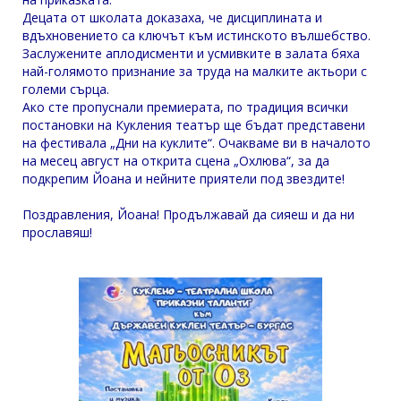
Децата от школата доказаха, че дисциплината и
вдъхновението са ключът към истинското вълшебство.
Заслужените аплодисменти и усмивките в залата бяха
най-голямото признание за труда на малките актьори с
големи сърца.
Ако сте пропуснали премиерата, по традиция всички
постановки на Кукления театър ще бъдат представени
на фестивала „Дни на куклите“. Очакваме ви в началото
на месец август на открита сцена „Охлюва“, за да
подкрепим Йоана и нейните приятели под звездите!
Поздравления, Йоана! Продължавай да сияеш и да ни
прославяш!