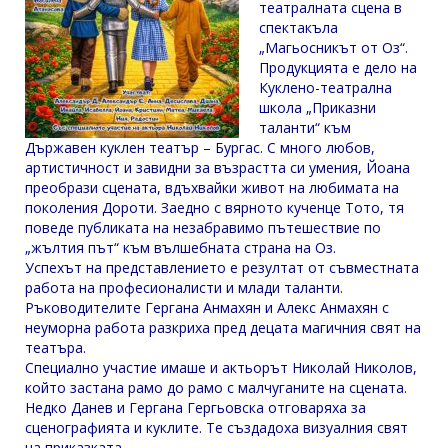
театралната сцена в
спектакъла
„Магьосникът от Оз“.
Продукцията е дело на
Куклено-театрална
школа „Приказни
таланти“ към
Държавен куклен театър – Бургас. С много любов,
артистичност и завидни за възрастта си умения, Йоана
преобрази сцената, вдъхвайки живот на любимата на
поколения Дороти. Заедно с вярното кученце Тото, тя
поведе публиката на незабравимо пътешествие по
„жълтия път“ към вълшебната страна на Оз.
Успехът на представлението е резултат от съвместната
работа на професионалисти и млади таланти.
Ръководителите Гергана Анмахян и Алекс Анмахян с
неуморна работа разкриха пред децата магичния свят на
театъра.
Специално участие имаше и актьорът Николай Николов,
който застана рамо до рамо с малчуганите на сцената.
Недко Данев и Гергана Гергьовска отговаряха за
сценографията и куклите. Те създадоха визуалния свят
на приказката.