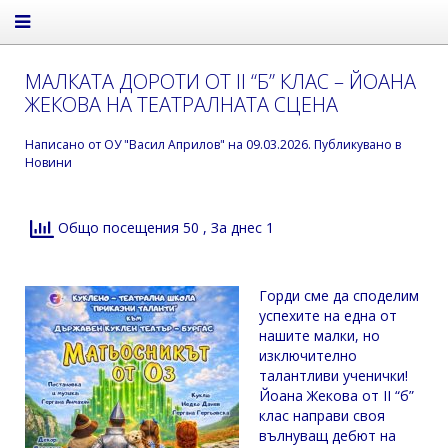
МАЛКАТА ДОРОТИ ОТ II “Б” КЛАС – ЙОАНА
ЖЕКОВА НА ТЕАТРАЛНАТА СЦЕНА
Написано от
ОУ "Васил Априлов"
на
09.03.2026
. Публикувано в
Новини
Общо посещения 50
, За днес 1
Горди сме да споделим
успехите на една от
нашите малки, но
изключително
талантливи ученички!
Йоана Жекова от II “б”
клас направи своя
вълнуващ дебют на