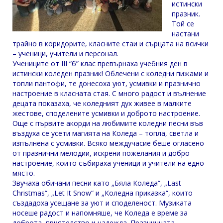
истински
празник.
Той се
настани
трайно в коридорите, класните стаи и сърцата на всички
– ученици, учители и персонал.
Учениците от III “б” клас превърнаха учебния ден в
истински коледен празник! Облечени с коледни пижами и
топли пантофи, те донесоха уют, усмивки и празнично
настроение в класната стая. С много радост и вълнение
децата показаха, че коледният дух живее в малките
жестове, споделените усмивки и доброто настроение.
Още с първите акорди на любимите коледни песни във
въздуха се усети магията на Коледа – топла, светла и
изпълнена с усмивки. Всяко междучасие беше огласено
от празнични мелодии, искрени пожелания и добро
настроение, които събираха ученици и учители на едно
място.
Звучаха обичани песни като „Бяла Коледа“, „Last
Christmas“, „Let It Snow“ и „Коледна приказка“, които
създадоха усещане за уют и споделеност. Музиката
носеше радост и напомняше, че Коледа е време за
доброта, приятелство и надежда. Празничната