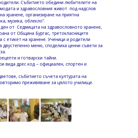
родители. Събитието обедини любителите на
 модата и здравословния живот под надслов
 на хранене, организиране на приятна
ка, музика, облекло”.
 ден от Седмицата на здравословното хранене,
рана от Община Бургас, третокласниците
а с етикет на хранене. Ученици и родители
а двустепенно меню, споделиха ценни съвети за
за.
рецепти и готварски тайни.
и вида дрес код – официален, спортен и
цветове, събитието съчета културата на
еповторимо преживяване за цялото училище.