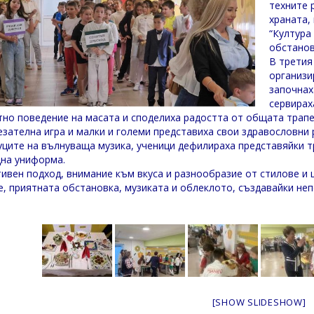
техните 
храната,
“Култура
обстанов
В третия
организи
започнах
сервирах
тно поведение на масата и споделиха радостта от общата трапе
езателна игра и малки и големи представиха свои здравословни 
уците на вълнуваща музика, ученици дефилираха представяйки тр
на униформа.
тивен подход, внимание към вкуса и разнообразие от стилове и 
е, приятната обстановка, музиката и облеклото, създавайки н
[SHOW SLIDESHOW]