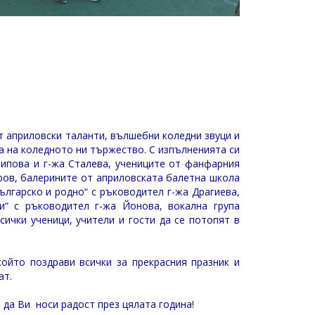
т априловски таланти, вълшебни коледни звуци и
а на коледното ни тържество. С изпълненията си
липова и г-жа Сталева, учениците от фанфарния
ов, балерините от априловската балетна школа
ългарско и родно“ с ръководител г-жа Драгиева,
“ с ръководител г-жа Йонова, вокална група
ички ученици, учители и гости да се потопят в
ойто поздрави всички за прекрасния празник и
ат.
 да Ви носи радост през цялата година!