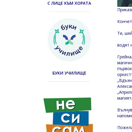
С ЛИЦЕ КЪМ ХОРАТА
Приказ
Кончет
Ти, ше
водят 
Грейна
магичн
първок
БУКИ УЧИЛИЩЕ
оркест
„Вдъхн
Алекса
„Април
магият
Вълнув
напомн
Пожела