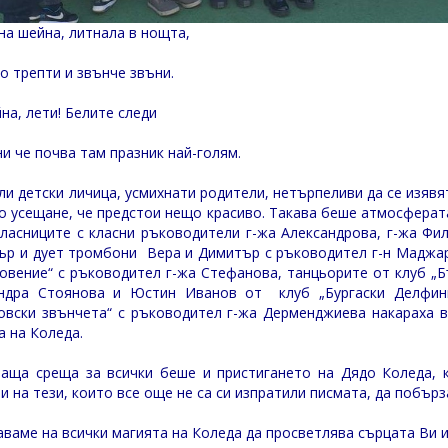
на шейна, литнала в нощта,
о трепти и звънче звъни.
йна, лети! Белите следи
ни че почва там празник най-голям.
ли детски личица, усмихнати родители, нетърпеливи да се изявя
о усещане, че предстои нещо красиво. Такава беше атмосферат
ласниците с класни ръководители г-жа Александрова, г-жа Фи
ър и дует тромбони Вера и Димитър с ръководител г-н Маджар
овение“ с ръководител г-жа Стефанова, танцьорите от клуб „Б
ндра Стоянова и Юстин Иванов от клуб „Бургаски Делфини
овски звънчета“ с ръководител г-жа Дерменджиева накараха вс
а на Коледа.
аща среща за всички беше и пристигането на Дядо Коледа, к
и на тези, които все още не са си изпратили писмата, да побърз
ваме на всички магията на Коледа да просветлява сърцата Ви и